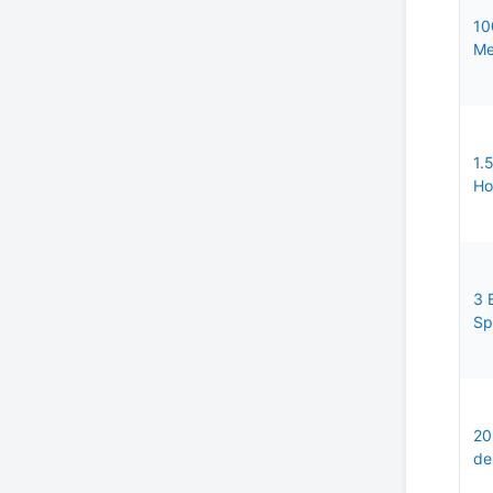
10
Me
1.
Ho
3 
Sp
20
de