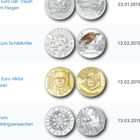
 Euro Der Traum
23.01.201
m Fliegen
Euro Schildkröte
13.02.201
 Euro Viktor
13.02.201
ankl
Euro
13.03.201
ühlingserwachen