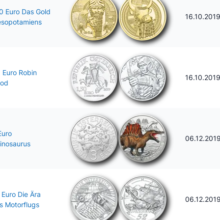
0 Euro Das Gold
16.10.201
sopotamiens
5 Euro Robin
16.10.201
od
Euro
06.12.201
inosaurus
 Euro Die Ära
06.12.201
s Motorflugs