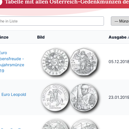
Tabelle mit allen Österreich-Gedenkmünzen de
ünze
Bild
Ausgabe
Euro
bensfreude -
05.12.201
ujahrsmünze
19
5 Euro Leopold
23.01.201