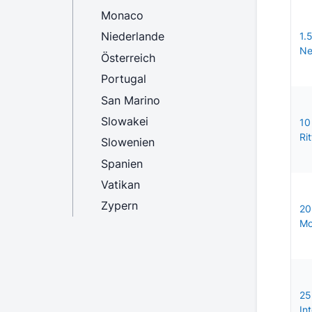
Monaco
Niederlande
1.
Ne
Österreich
Portugal
San Marino
Slowakei
10
Rit
Slowenien
Spanien
Vatikan
Zypern
20
Mo
25
In