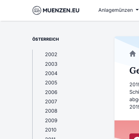
Anlagemünzen
ÖSTERREICH
2002
2003
G
2004
2005
201
Schi
2006
abg
2007
201
2008
2009
2010