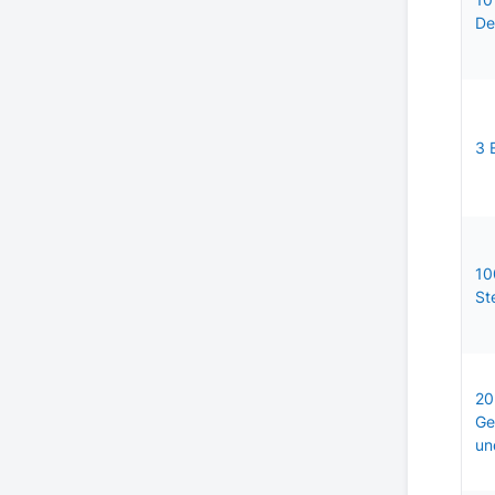
De
3 
10
St
20
Ge
un