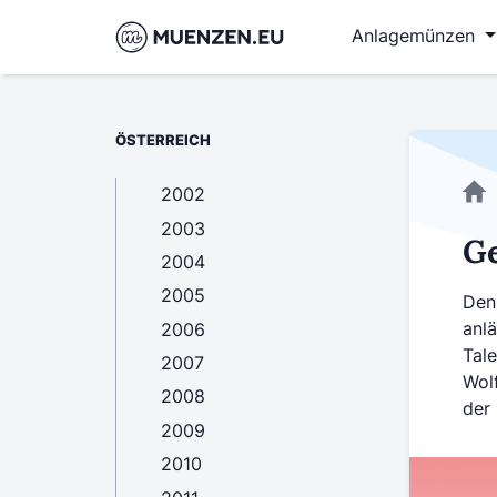
Anlagemünzen
ÖSTERREICH
2002
2003
G
2004
2005
Den
anlä
2006
Tale
2007
Wol
2008
der
2009
2010