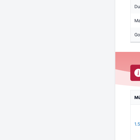
Du
Ma
Go
M
1.