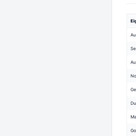
Ei
Au
Se
Au
No
Ge
Du
Ma
Go