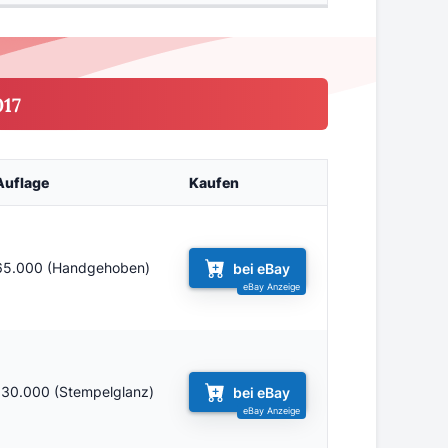
017
Auflage
Kaufen
65.000 (Handgehoben)
bei eBay
130.000 (Stempelglanz)
bei eBay