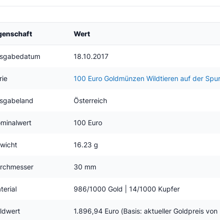
genschaft
Wert
sgabedatum
18.10.2017
rie
100 Euro Goldmünzen Wildtieren auf der Spu
sgabeland
Österreich
minalwert
100 Euro
wicht
16.23 g
rchmesser
30 mm
terial
986/1000 Gold | 14/1000 Kupfer
ldwert
1.896,94 Euro (Basis: aktueller Goldpreis vo