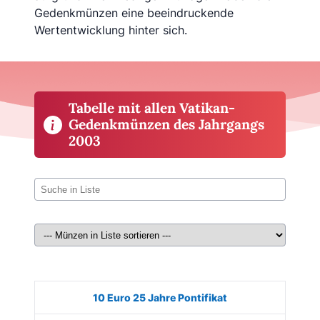
Gedenkmünzen eine beeindruckende
Wertentwicklung hinter sich.
Tabelle mit allen Vatikan-
Gedenkmünzen des Jahrgangs
2003
Münze
Bild
Ausgabe
Auflage
Kaufen
10 Euro 25 Jahre Pontifikat