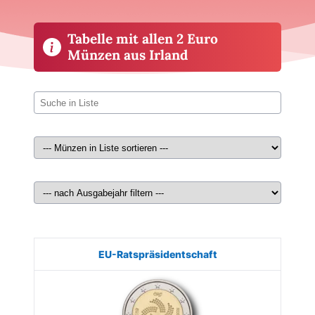
Tabelle mit allen 2 Euro
Münzen aus Irland
Münze
Bild
Ausgabe
Auflage
Wert
EU-Ratspräsidentschaft