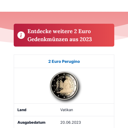
Entdecke weitere 2 Euro
Gedenkmünzen aus 2023
Münze
Bild
Land
Ausgabe
Auflage
Kaufe
2 Euro Perugino
Vatikan
20.06.2023