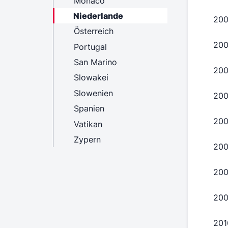
Monaco
Niederlande
20
Österreich
20
Portugal
San Marino
20
Slowakei
Slowenien
20
Spanien
20
Vatikan
Zypern
20
20
20
201