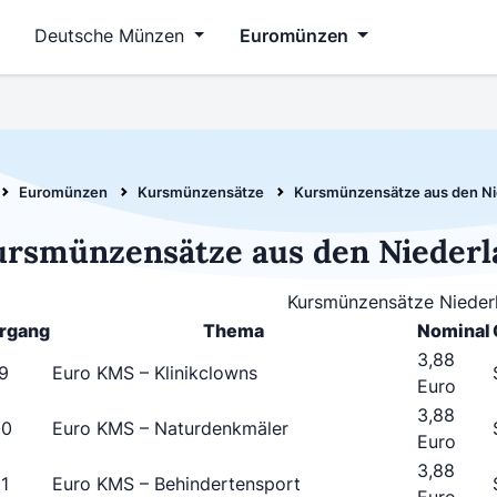
Deutsche Münzen
Euromünzen
Euromünzen
Kursmünzensätze
Kursmünzensätze aus den Ni
rsmünzensätze aus den Nieder
Kursmünzensätze Nieder
rgang
Thema
Nominal
3,88
9
Euro KMS – Klinikclowns
Euro
3,88
00
Euro KMS – Naturdenkmäler
Euro
3,88
1
Euro KMS – Behindertensport