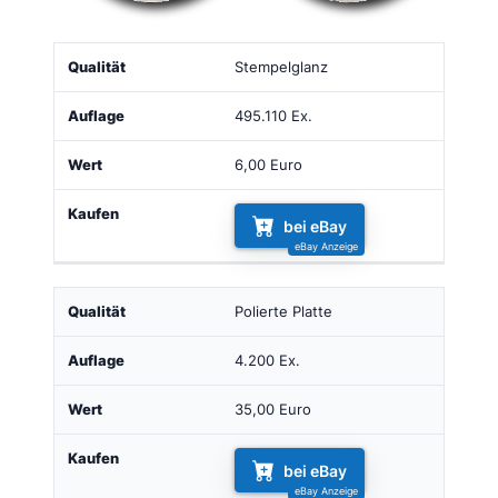
Qualität
Auflage
Wert
Kaufen
Stempelglanz
495.110 Ex.
6,00 Euro
bei eBay
Polierte Platte
4.200 Ex.
35,00 Euro
bei eBay