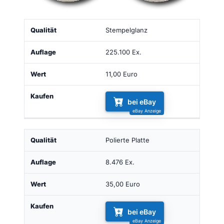
Qualität
Auflage
Wert
Kaufen
Stempelglanz
225.100 Ex.
11,00 Euro
bei eBay
Polierte Platte
8.476 Ex.
35,00 Euro
bei eBay