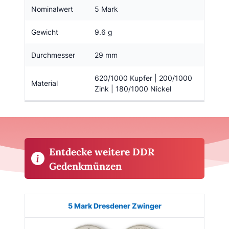
Nominalwert
5 Mark
Gewicht
9.6 g
Durchmesser
29 mm
620/1000 Kupfer | 200/1000
Material
Zink | 180/1000 Nickel
Entdecke weitere DDR
Gedenkmünzen
Münze
Bild
Ausgabe
Auflage
Wert
Kaufe
5 Mark Dresdener Zwinger