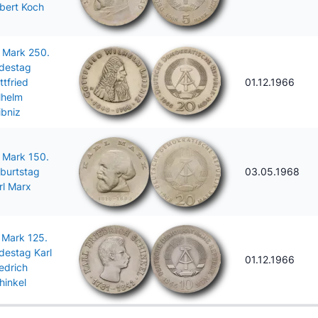
bert Koch
 Mark 250.
destag
ttfried
01.12.1966
lhelm
ibniz
 Mark 150.
burtstag
03.05.1968
rl Marx
 Mark 125.
destag Karl
01.12.1966
iedrich
hinkel