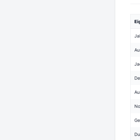
Ei
Ja
Au
Ja
De
Au
No
Ge
Du