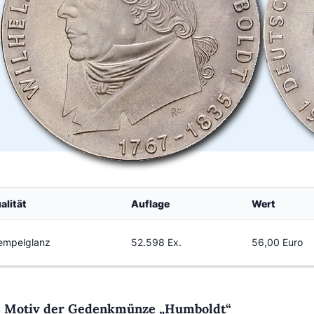
alität
Auflage
Wert
empelglanz
52.598 Ex.
56,00 Euro
 Motiv der Gedenkmünze „Humboldt“