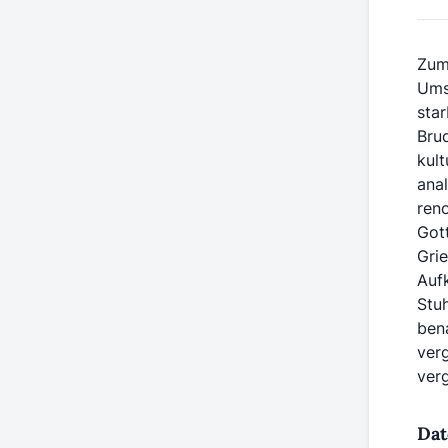
Zum
Ums
star
Bru
kul
anal
ren
Gott
Grie
Auf
Stu
bena
ver
ver
Dat