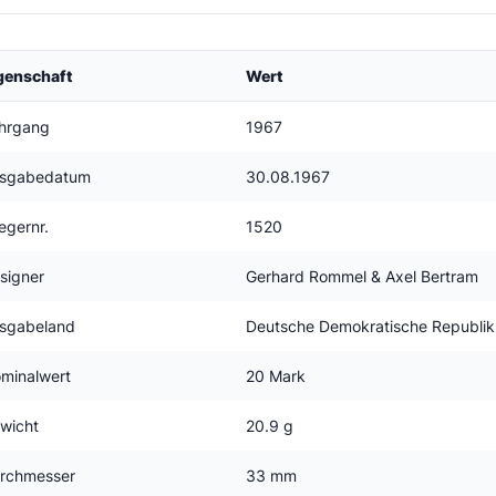
genschaft
Wert
hrgang
1967
sgabedatum
30.08.1967
egernr.
1520
signer
Gerhard Rommel & Axel Bertram
sgabeland
Deutsche Demokratische Republik
minalwert
20 Mark
wicht
20.9 g
rchmesser
33 mm