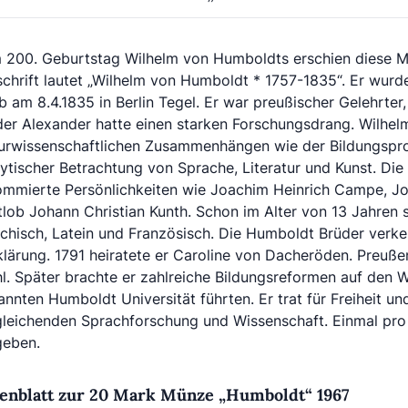
 200. Geburtstag Wilhelm von Humboldts erschien diese Mün
chrift lautet „Wilhelm von Humboldt * 1757-1835“. Er wur
b am 8.4.1835 in Berlin Tegel. Er war preußischer Gelehrter
der Alexander hatte einen starken Forschungsdrang. Wilhelm
turwissenschaftlichen Zusammenhängen wie der Bildungspro
ytischer Betrachtung von Sprache, Literatur und Kunst. Die 
ommierte Persönlichkeiten wie Joachim Heinrich Campe, J
lob Johann Christian Kunth. Schon im Alter von 13 Jahren s
chisch, Latein und Französisch. Die Humboldt Brüder verkeh
klärung. 1791 heiratete er Caroline von Dacheröden. Preuß
hl. Später brachte er zahlreiche Bildungsreformen auf den 
nnten Humboldt Universität führten. Er trat für Freiheit un
gleichenden Sprachforschung und Wissenschaft. Einmal pro 
geben.
enblatt zur 20 Mark Münze „Humboldt“ 1967