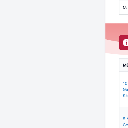
Ma
M
10
Ge
Kä
5 
Ge