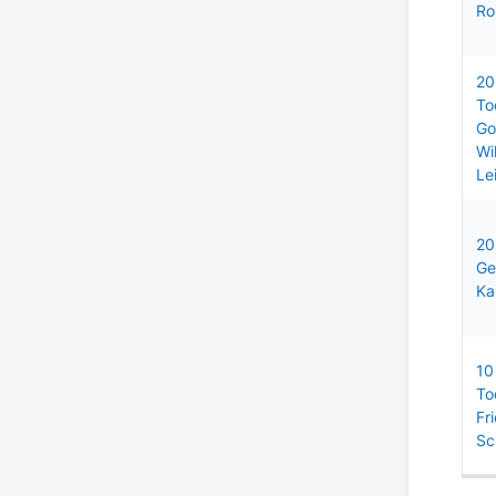
Ro
20
To
Go
Wi
Le
20
Ge
Ka
10
To
Fr
Sc