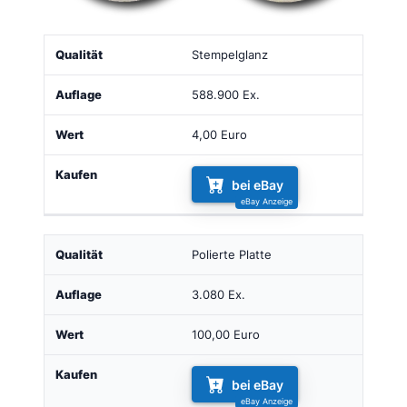
Qualität
Auflage
Wert
Kaufen
Stempelglanz
588.900 Ex.
4,00 Euro
bei eBay
Polierte Platte
3.080 Ex.
100,00 Euro
bei eBay