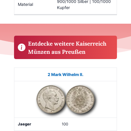
900/1000 Silber | 100/1000
Material
Kupfer
Entdecke weitere Kaiserreich
Münzen aus Preußen
Münze
Bild
Jaeger
Regierungszeit
Kaufen
2 Mark Wilhelm II.
100