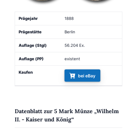
Auflage
Auflage
1888
Prägejahr
Prägestätte
Kau
(Stgl)
(PP)
Berlin
56.204 Ex.
existent
bei eBay
Datenblatt zur 5 Mark Münze „Wilhelm
II. - Kaiser und König“