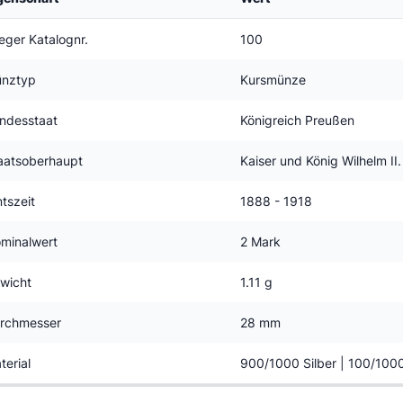
eger Katalognr.
100
nztyp
Kursmünze
ndesstaat
Königreich Preußen
aatsoberhaupt
Kaiser und König Wilhelm II.
tszeit
1888 - 1918
minalwert
2 Mark
wicht
1.11 g
rchmesser
28 mm
terial
900/1000 Silber | 100/100