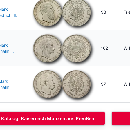
Mark
98
Fri
edrich III.
Mark
102
Wil
helm II.
Mark
97
Wil
lhelm I.
Katalog: Kaiserreich Münzen aus Preußen