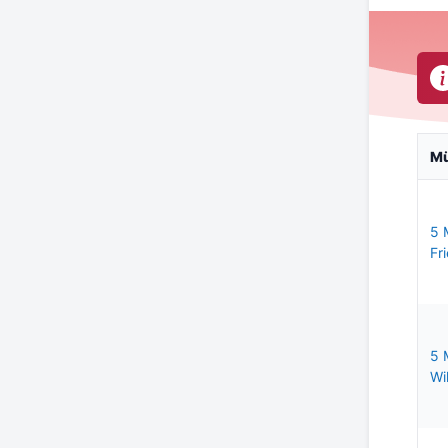
M
5 
Fri
5 
Wil