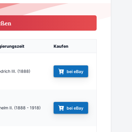
ußen
gierungszeit
Kaufen
edrich III. (1888)
bei eBay
helm II. (1888 - 1918)
bei eBay