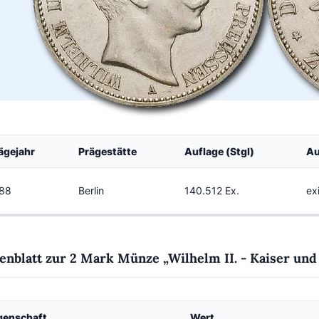
ägejahr
Prägestätte
Auflage (Stgl)
Au
88
Berlin
140.512 Ex.
ex
enblatt zur 2 Mark Münze „Wilhelm II. - Kaiser und
genschaft
Wert