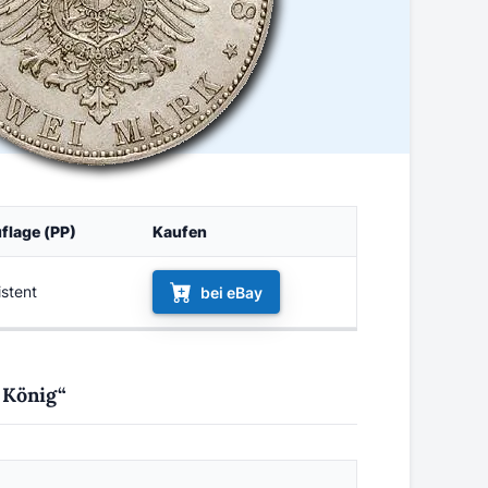
flage (PP)
Kaufen
istent
bei eBay
 König“