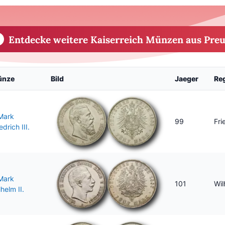
Entdecke weitere Kaiserreich Münzen aus Pre
ünze
Bild
Jaeger
Re
Mark
99
Fri
edrich III.
Mark
101
Wil
helm II.