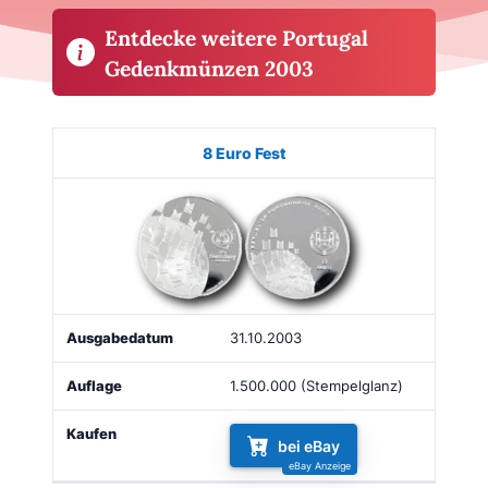
Entdecke weitere Portugal
Gedenkmünzen 2003
Münze
Bild
Ausgabe
Auflage
Kaufen
8 Euro Fest
31.10.2003
1.500.000 (Stempelglanz)
bei eBay