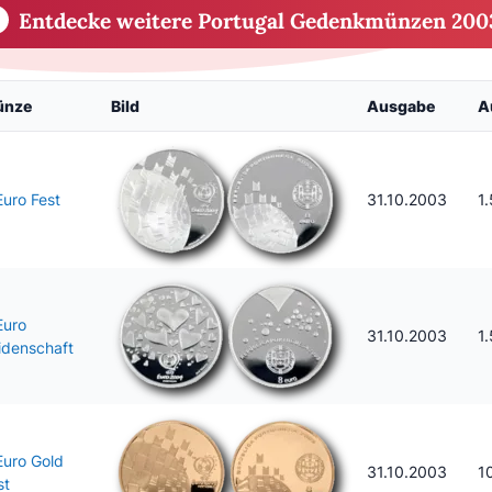
Entdecke weitere Portugal Gedenkmünzen 200
ünze
Bild
Ausgabe
A
Euro Fest
31.10.2003
1
Euro
31.10.2003
1
idenschaft
Euro Gold
31.10.2003
10
st