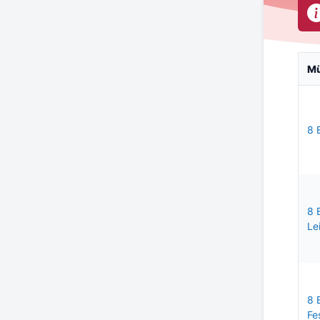
M
8 
8 
Le
8 
Fe