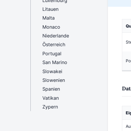
Luxemburg
Litauen
Malta
Qu
Monaco
Niederlande
St
Österreich
Portugal
Po
San Marino
Slowakei
Slowenien
Dat
Spanien
Vatikan
Zypern
Ei
Au