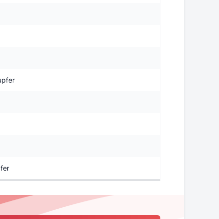
upfer
fer