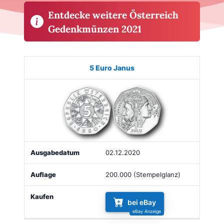
Entdecke weitere Österreich
Gedenkmünzen 2021
Münze
Bild
Ausgabe
Auflage
Kaufen
5 Euro Janus
02.12.2020
200.000 (Stempelglanz)
bei eBay