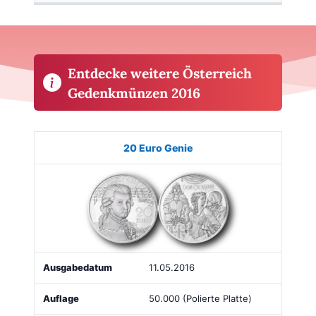
Entdecke weitere Österreich
Gedenkmünzen 2016
Münze
Bild
Ausgabe
Auflage
Kaufen
20 Euro Genie
11.05.2016
50.000 (Polierte Platte)