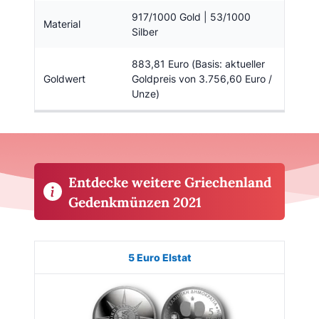
917/1000 Gold | 53/1000
Material
Silber
883,81 Euro (Basis: aktueller
Goldwert
Goldpreis von 3.756,60 Euro /
Unze)
Entdecke weitere Griechenland
Gedenkmünzen 2021
Münze
Bild
Ausgabe
Auflage
Kaufen
5 Euro Elstat