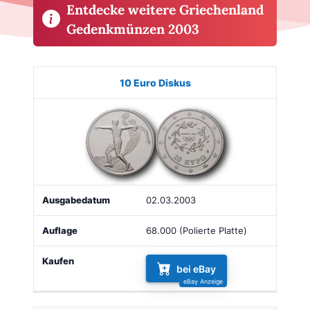
Entdecke weitere Griechenland
Gedenkmünzen 2003
Münze
Bild
Ausgabe
Auflage
Kaufen
10 Euro Diskus
02.03.2003
68.000 (Polierte Platte)
bei eBay