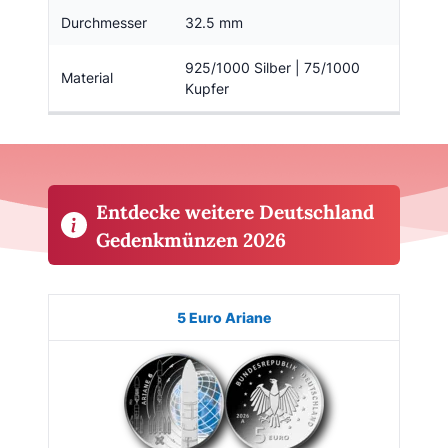
Durchmesser
32.5 mm
925/1000 Silber | 75/1000
Material
Kupfer
Entdecke weitere Deutschland
Gedenkmünzen 2026
Münze
Bild
Ausgabe
Auflage
Kaufen
5 Euro Ariane