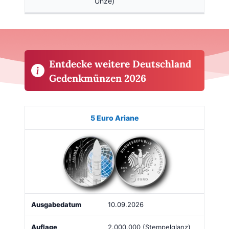
Unze)
Entdecke weitere Deutschland
Gedenkmünzen 2026
Münze
Bild
Ausgabe
Auflage
Kaufen
5 Euro Ariane
10.09.2026
2.000.000 (Stempelglanz)