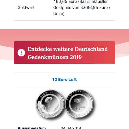
460,65 Euro (Basis: aktueller
Goldwert
Goldpreis von 3.686,95 Euro /
Unze)
Entdecke weitere Deutschland
Gedenkmünzen 2019
Münze
Bild
Ausgabe
Auflage
Kaufen
10 Euro Luft
04.04.2019