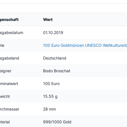
genschaft
Wert
sgabedatum
01.10.2019
rie
100 Euro Goldmünzen UNESCO Weltkulturer
sgabeland
Deutschland
signer
Bodo Broschat
minalwert
100 Euro
wicht
15.55 g
rchmesser
28 mm
terial
999/1000 Gold