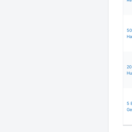
50
Ha
20
Hu
5 
Ge