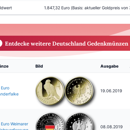
ldwert
1.847,32 Euro (Basis: aktueller Goldpreis von
Entdecke weitere Deutschland Gedenkmünzen 
ünze
Bild
Ausgabe
 Euro
19.06.2019
nderfalke
 Euro Weimarer
08.08.2019
ichsverfassung