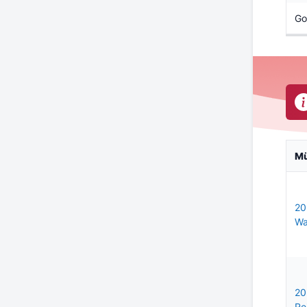
Go
M
20
Wa
20
Re