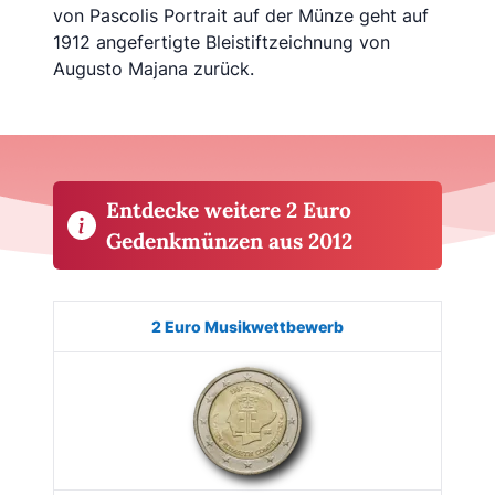
von Pascolis Portrait auf der Münze geht auf
1912 angefertigte Bleistiftzeichnung von
Augusto Majana zurück.
Entdecke weitere 2 Euro
Gedenkmünzen aus 2012
Münze
Bild
Land
Ausgabe
Auflage
Kaufe
2 Euro Musikwettbewerb