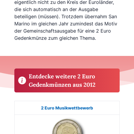
eigentlich nicht zu den Kreis der Euroländer,
die sich automatisch an der Ausgabe
beteiligen (müssen). Trotzdem übernahm San
Marino im gleichen Jahr zumindest das Motiv
der Gemeinschaftsausgabe für eine 2 Euro
Gedenkmünze zum gleichen Thema.
Entdecke weitere 2 Euro
Gedenkmünzen aus 2012
Münze
Bild
Land
Ausgabe
Auflage
Kaufe
2 Euro Musikwettbewerb