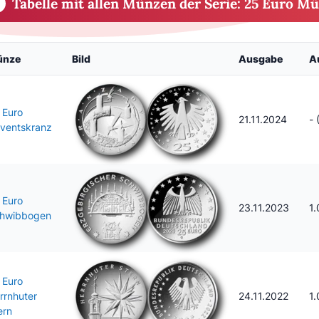
Tabelle mit allen Münzen der Serie: 25 Euro 
ünze
Bild
Ausgabe
A
 Euro
21.11.2024
- 
ventskranz
 Euro
23.11.2023
1
hwibbogen
 Euro
rrnhuter
24.11.2022
1
ern