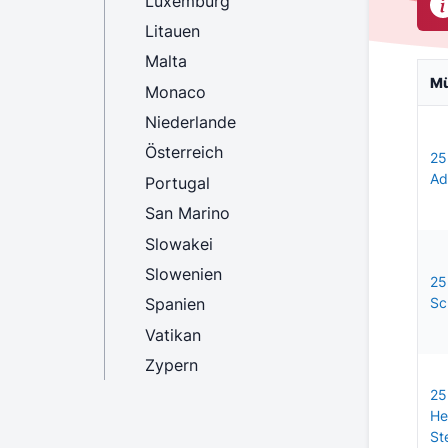
Luxemburg
Litauen
Malta
M
Monaco
Niederlande
Österreich
25
Ad
Portugal
San Marino
Slowakei
Slowenien
25
Spanien
Sc
Vatikan
Zypern
25
He
St