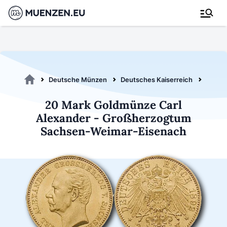
Deutsche Münzen
Deutsches Kaiserreich
Sachs
20 Mark Goldmünze Carl
Alexander - Großherzogtum
Sachsen-Weimar-Eisenach