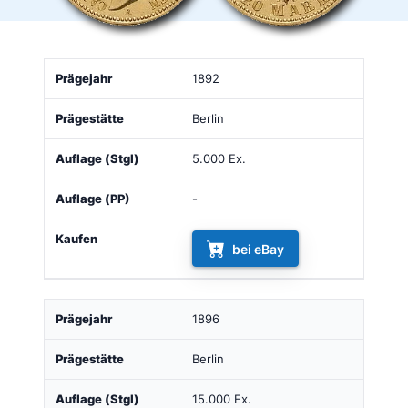
Auflage
Auflage
1892
Prägejahr
Prägestätte
Kau
(Stgl)
(PP)
Berlin
5.000 Ex.
-
bei eBay
1896
Berlin
15.000 Ex.