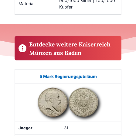
900/1000 Silber | 100/1000
Material
Kupfer
Entdecke weitere Kaiserreich
Münzen aus Baden
Münze
Bild
Jaeger
Regierungszeit
Kaufen
5 Mark Regierungsjubiläum
31