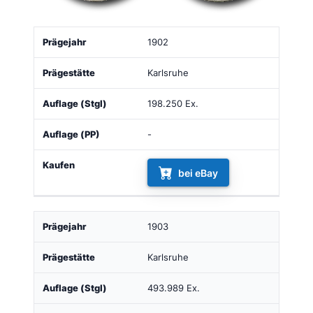
Auflage
Auflage
1902
Prägejahr
Prägestätte
Kau
(Stgl)
(PP)
Karlsruhe
198.250 Ex.
-
bei eBay
1903
Karlsruhe
493.989 Ex.