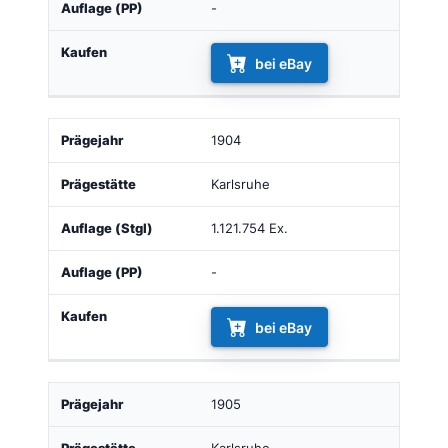
-
bei eBay
1904
Karlsruhe
1.121.754 Ex.
-
bei eBay
1905