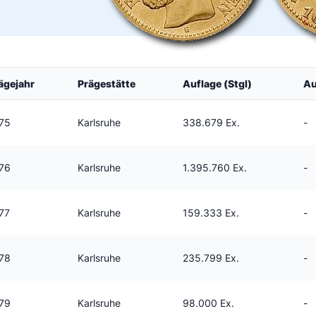
ägejahr
Prägestätte
Auflage (Stgl)
Au
75
Karlsruhe
338.679 Ex.
-
76
Karlsruhe
1.395.760 Ex.
-
77
Karlsruhe
159.333 Ex.
-
78
Karlsruhe
235.799 Ex.
-
79
Karlsruhe
98.000 Ex.
-