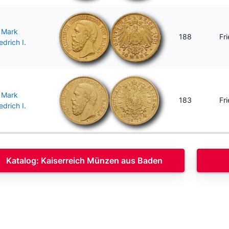
 Mark
188
Fr
edrich I.
 Mark
183
Fr
edrich I.
Katalog: Kaiserreich Münzen aus Baden