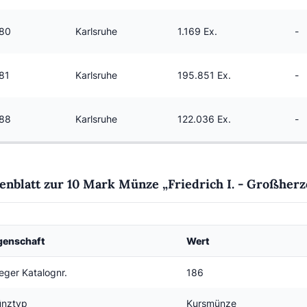
80
Karlsruhe
1.169 Ex.
-
81
Karlsruhe
195.851 Ex.
-
88
Karlsruhe
122.036 Ex.
-
enblatt zur 10 Mark Münze „Friedrich I. - Großher
genschaft
Wert
eger Katalognr.
186
nztyp
Kursmünze