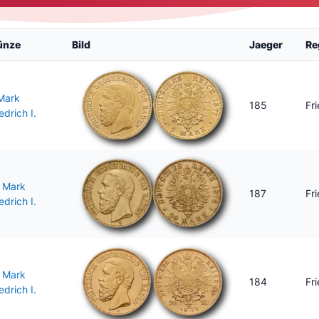
ünze
Bild
Jaeger
Re
Mark
185
Fr
edrich I.
 Mark
187
Fr
edrich I.
 Mark
184
Fr
edrich I.