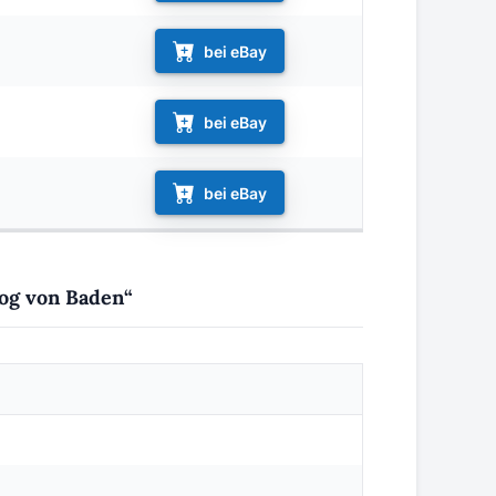
bei eBay
bei eBay
bei eBay
zog von Baden“