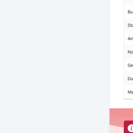
Bu
St
Am
No
Ge
Du
Ma