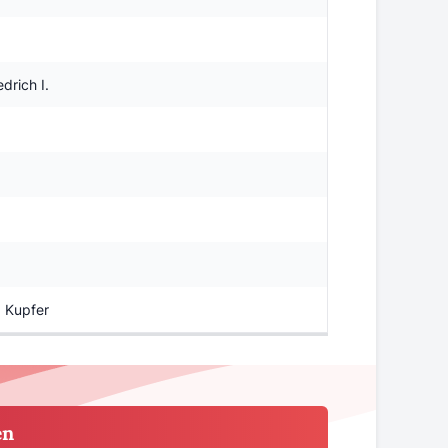
drich I.
 Kupfer
en