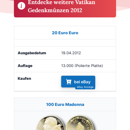
Entdecke weitere Vatikan
Gedenkmünzen 2012
Münze
Bild
Ausgabe
Auflage
Kaufen
20 Euro Euro
19.04.2012
13.000 (Polierte Platte)
bei eBay
100 Euro Madonna