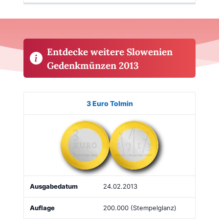
Entdecke weitere Slowenien
Gedenkmünzen 2013
Münze
Bild
Ausgabe
Auflage
Kaufen
3 Euro Tolmin
24.02.2013
200.000 (Stempelglanz)