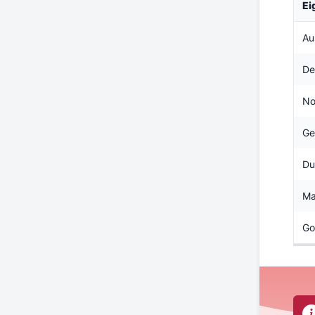
Ei
Au
De
No
Ge
Du
Ma
Go