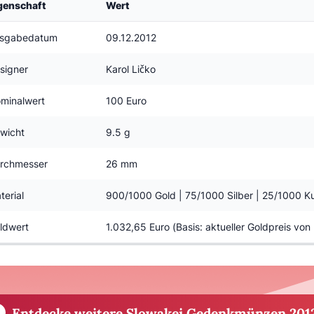
genschaft
Wert
sgabedatum
09.12.2012
signer
Karol Ličko
minalwert
100 Euro
wicht
9.5 g
rchmesser
26 mm
terial
900/1000 Gold | 75/1000 Silber | 25/1000 K
ldwert
1.032,65 Euro (Basis: aktueller Goldpreis von
Entdecke weitere Slowakei Gedenkmünzen 201