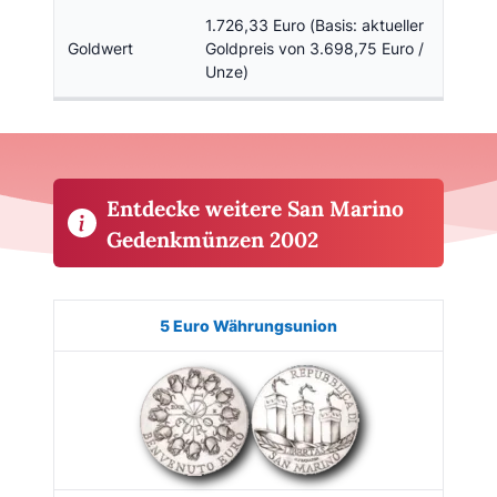
1.726,33 Euro (Basis: aktueller
Goldwert
Goldpreis von 3.698,75 Euro /
Unze)
Entdecke weitere San Marino
Gedenkmünzen 2002
Münze
Bild
Ausgabe
Auflage
Kaufen
5 Euro Währungsunion