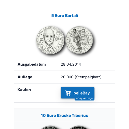
Münze
Bild
Ausgabe
Auflage
Kaufen
5 Euro Bartali
28.04.2014
20.000 (Stempelglanz)
bei eBay
10 Euro Brücke Tiberius