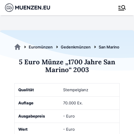
Euromünzen
Gedenkmünzen
San Marino 2003
5 Euro Münze „1700 Jahre San
Marino“ 2003
Qualität
Auflage
Ausgabepreis
Wert
Kaufen
Stempelglanz
70.000 Ex.
- Euro
- Euro