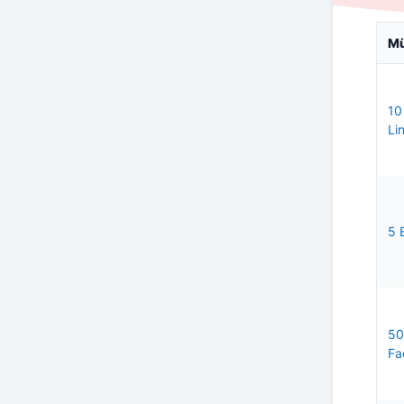
M
10
Li
5 
50
Fa