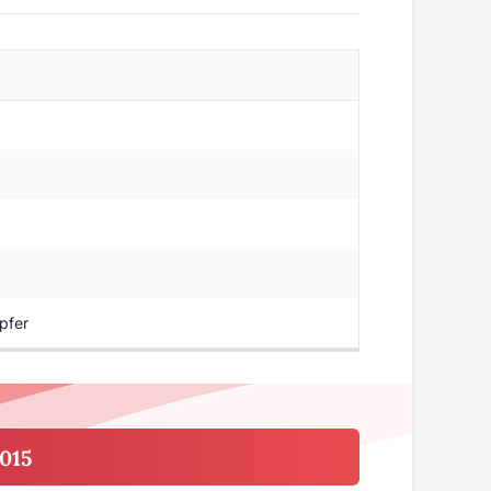
pfer
015