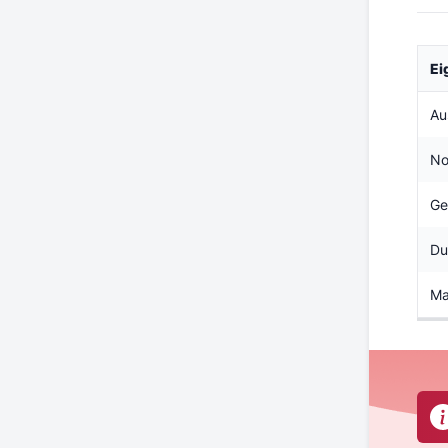
Ei
Au
No
Ge
Du
Ma