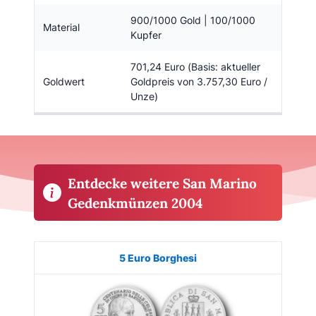
900/1000 Gold | 100/1000
Material
Kupfer
701,24 Euro (Basis: aktueller
Goldwert
Goldpreis von 3.757,30 Euro /
Unze)
Entdecke weitere San Marino
Gedenkmünzen 2004
Münze
Bild
Ausgabe
Auflage
Kaufen
5 Euro Borghesi