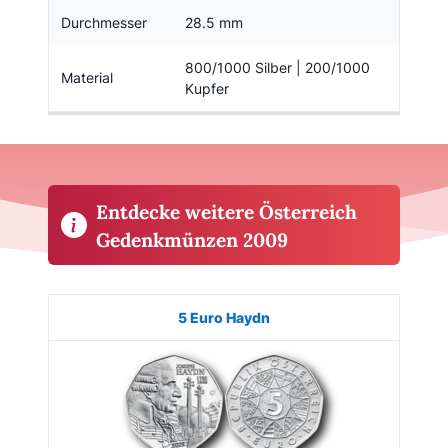
Durchmesser
28.5 mm
800/1000 Silber | 200/1000
Material
Kupfer
Entdecke weitere Österreich
Gedenkmünzen 2009
Münze
Bild
Ausgabe
Auflage
Kaufen
5 Euro Haydn