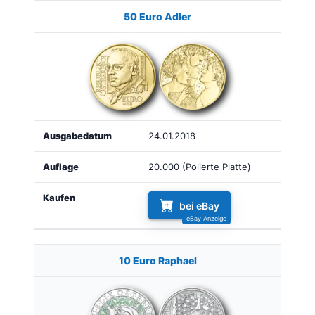
Münze
Bild
Ausgabe
Auflage
Kaufen
50 Euro Adler
24.01.2018
20.000 (Polierte Platte)
bei eBay
10 Euro Raphael