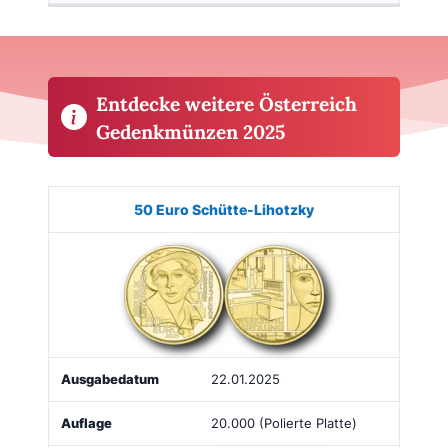
Entdecke weitere Österreich
Gedenkmünzen 2025
Münze
Bild
Ausgabe
Auflage
Kaufen
50 Euro Schütte-Lihotzky
22.01.2025
20.000 (Polierte Platte)