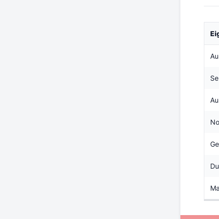
Ei
Au
Se
Au
No
Ge
Du
Ma