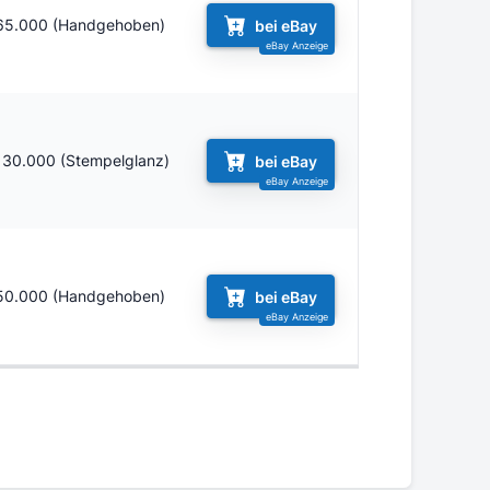
65.000 (Handgehoben)
bei eBay
130.000 (Stempelglanz)
bei eBay
50.000 (Handgehoben)
bei eBay