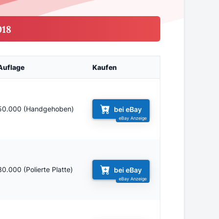
018
Auflage
Kaufen
50.000 (Handgehoben)
bei eBay
30.000 (Polierte Platte)
bei eBay