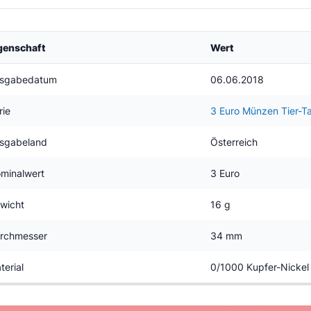
genschaft
Wert
sgabedatum
06.06.2018
rie
3 Euro Münzen Tier-Ta
sgabeland
Österreich
minalwert
3 Euro
wicht
16 g
rchmesser
34 mm
terial
0/1000 Kupfer-Nickel