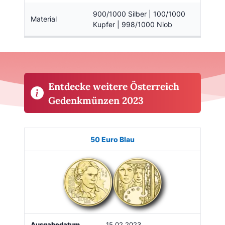
900/1000 Silber | 100/1000
Material
Kupfer | 998/1000 Niob
Entdecke weitere Österreich
Gedenkmünzen 2023
Münze
Bild
Ausgabe
Auflage
Kaufen
50 Euro Blau
15.02.2023