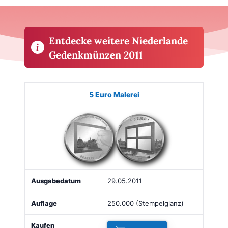
Entdecke weitere Niederlande
Gedenkmünzen 2011
Münze
Bild
Ausgabe
Auflage
Kaufen
5 Euro Malerei
29.05.2011
250.000 (Stempelglanz)