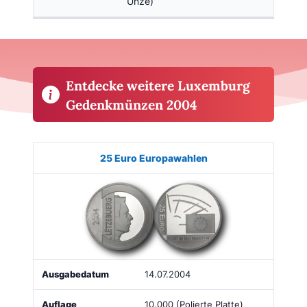
Unze)
Entdecke weitere Luxemburg
Gedenkmünzen 2004
Münze
Bild
Ausgabe
Auflage
Kaufen
25 Euro Europawahlen
14.07.2004
10.000 (Polierte Platte)