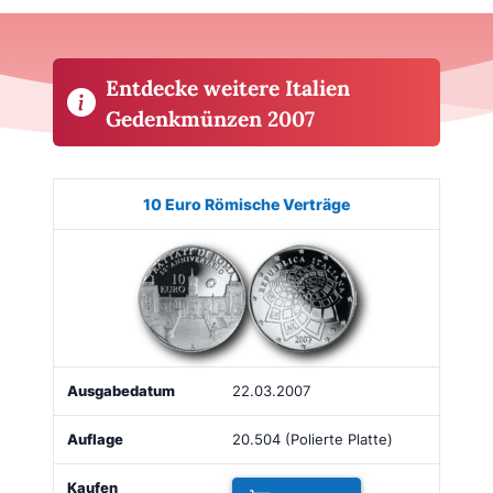
Entdecke weitere Italien
Gedenkmünzen 2007
Münze
Bild
Ausgabe
Auflage
Kaufen
10 Euro Römische Verträge
22.03.2007
20.504 (Polierte Platte)