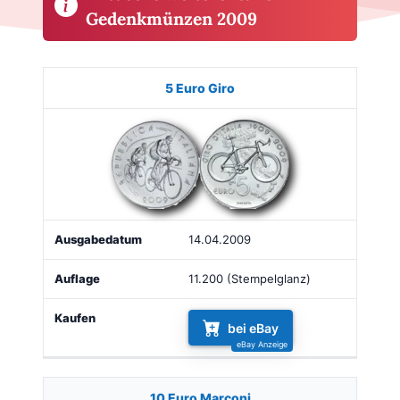
Gedenkmünzen 2009
Münze
Bild
Ausgabe
Auflage
Kaufen
5 Euro Giro
14.04.2009
11.200 (Stempelglanz)
bei eBay
10 Euro Marconi