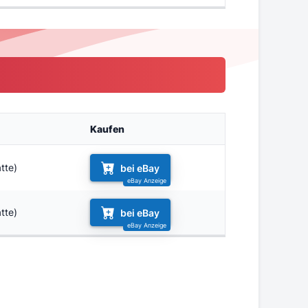
Kaufen
tte)
bei eBay
tte)
bei eBay