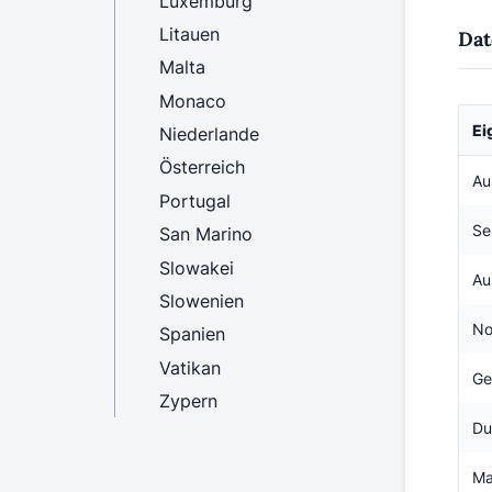
Luxemburg
Litauen
Dat
Malta
Monaco
Ei
Niederlande
Österreich
Au
Portugal
Se
San Marino
Slowakei
Au
Slowenien
No
Spanien
Vatikan
Ge
Zypern
Du
Ma