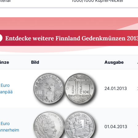
terial
1000/1000 Kupfer-Nickel
Entdecke weitere Finnland Gedenkmünzen 201
ünze
Bild
Ausgabe
 Euro
24.01.2013
llanpää
 Euro
01.04.2013
nnerheim