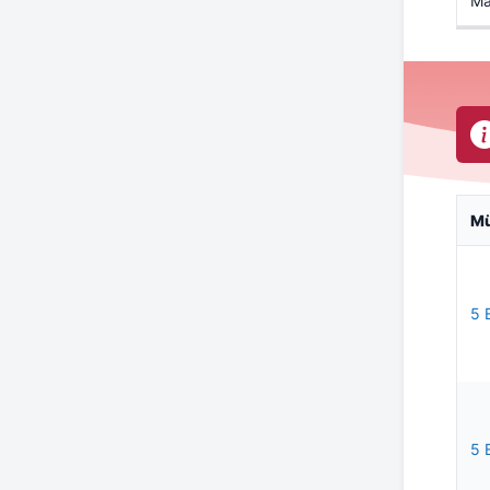
Ma
M
5 
5 