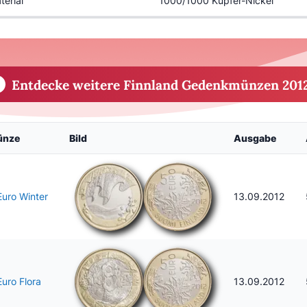
terial
1000/1000 Kupfer-Nickel
Entdecke weitere Finnland Gedenkmünzen 201
ünze
Bild
Ausgabe
Euro Winter
13.09.2012
Euro Flora
13.09.2012