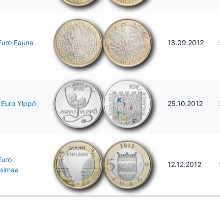
Euro Fauna
13.09.2012
 Euro Ylppö
25.10.2012
Euro
12.12.2012
simaa